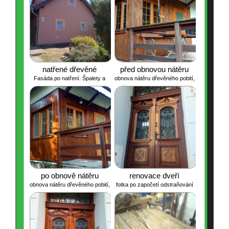
natřené dřevěné
před obnovou nátěru
Fasáda po natření. Špalety a
obnova nátěru dřevěného pobití,
obložení, okna, fasáda
šambrány natřeny světlejším
zábradlí atd
atd
odstínem, pro zvýraznění
malých oken ve štítu domu.
po obnově nátěru
renovace dveří
obnova nátěru dřevěného pobití,
fotka po započetí odstraňování
zábradlí atd
starého nátěru