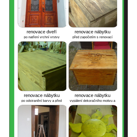
renovace dveří
renovace nábytku
po natření vrchní vrstvy
před započetím s renovací
renovace nábytku
renovace nábytku
po odstranění barvy a před
vypálení dekoračního motivu a
natřením přírodní barvou
natření přírodní barvou