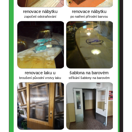
renovace nábytku
renovace nábytku
započetí odstraňování
po natření přírodní barvou
původního nátěru
renovace laku u
šablona na barovém
broušení původní vrstvy laku
stříkání šablony na barovém
barového pultu
pultu
pultu a lakování