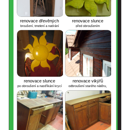
renovace dřevěných
renovace slunce
broušení, tmelení a natírání
před obroušením
zárubní
olejem s voskem
renovace slunce
renovace vikýřů
po obroušení a nastříkání krycí
odbroušení starého nátěru,
barvou
tmelení, lepení a přišroubovaní
volných palubek, výměna lišt a
natření