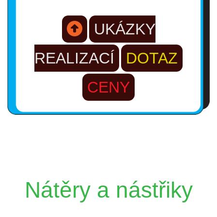
UKÁZKY
REALIZACÍ
DOTAZ
CENY
Nátěry a nástřiky