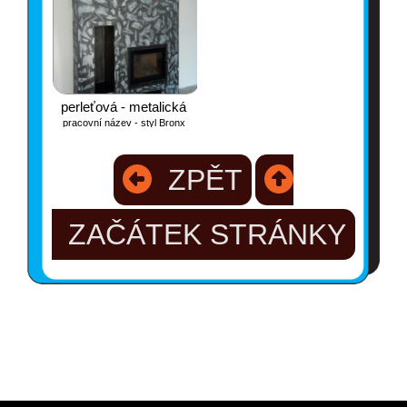
perleťová - metalická
pracovní název - styl Bronx
ZPĚT
ZAČÁTEK STRÁNKY