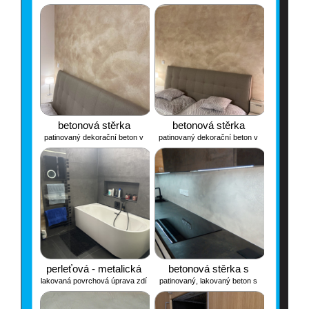
materiál od SunDeco
materiál od SunDeco
betonová stěrka
betonová stěrka
patinovaný dekorační beton v
patinovaný dekorační beton v
ložnici
ložnici
perleťová - metalická
betonová stěrka s
lakovaná povrchová úprava zdí
patinovaný, lakovaný beton s
mandalou
v koupelně
plastickým vzorem mandaly