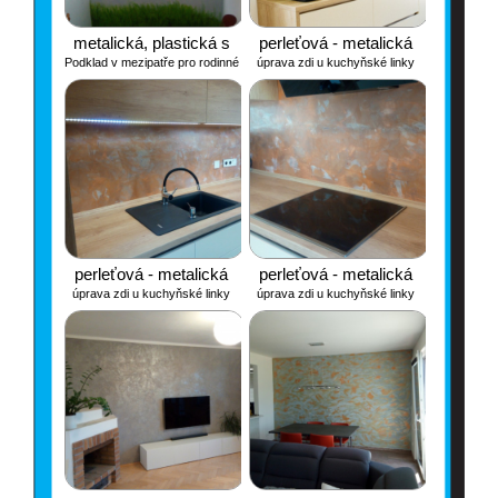
metalická, plastická s
perleťová - metalická
Podklad v mezipatře pro rodinné
úprava zdi u kuchyňské linky
barevnými odstíny
fotky. Louka, slunce, nebe,
prostě planeta země.
perleťová - metalická
perleťová - metalická
úprava zdi u kuchyňské linky
úprava zdi u kuchyňské linky