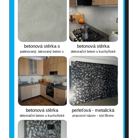
betonová stěrka s
betonová stěrka
patinovaný, lakovaný beton s
dekorační beton u kuchyňské
mandalou
plastickým vzorem mandaly
linky
betonová stěrka
perleťová - metalická
dekorační beton u kuchyňské
pracovní název - styl Bronx
linky