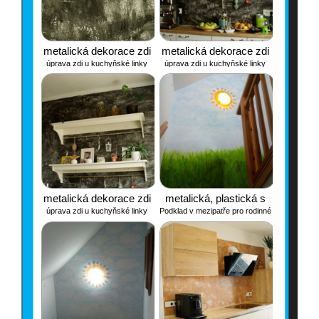
metalická dekorace zdi
metalická dekorace zdi
úprava zdi u kuchyňské linky
úprava zdi u kuchyňské linky
metalická dekorace zdi
metalická, plastická s
úprava zdi u kuchyňské linky
Podklad v mezipatře pro rodinné
barevnými odstíny
fotky. Louka, slunce, nebe,
prostě planeta země.