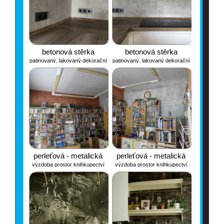
betonová stěrka
betonová stěrka
patinovaný, lakovaný dekorační
patinovaný, lakovaný dekorační
beton u kuchyňské linky
beton u kuchyňské linky
perleťová - metalická
perleťová - metalická
výzdoba prostor knihkupectví
výzdoba prostor knihkupectví
Otava
Otava