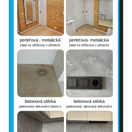
perleťová - metalická
perleťová- metalická
zlatá se stříbrnou v předsíni
zlatá se stříbrnou v předsíni
betonová stěrka
betonová stěrka
patinovaný dekorační beton s
patinovaný, lakovaný dekorační
plastickým motivem aztéckého
beton u kuchyňské linky
slunce